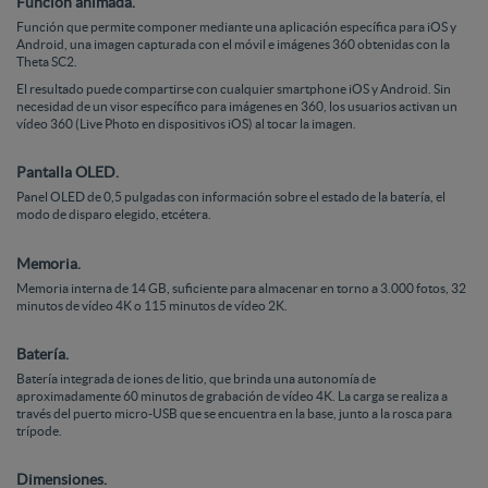
Función animada.
Función que permite componer mediante una aplicación específica para iOS y
Android, una imagen capturada con el móvil e imágenes 360 obtenidas con la
Theta SC2.
El resultado puede compartirse con cualquier smartphone iOS y Android. Sin
necesidad de un visor específico para imágenes en 360, los usuarios activan un
vídeo 360 (Live Photo en dispositivos iOS) al tocar la imagen.
Pantalla OLED.
Panel OLED de 0,5 pulgadas con información sobre el estado de la batería, el
modo de disparo elegido, etcétera.
Memoria.
Memoria interna de 14 GB, suficiente para almacenar en torno a 3.000 fotos, 32
minutos de vídeo 4K o 115 minutos de vídeo 2K.
Batería.
Batería integrada de iones de litio, que brinda una autonomía de
aproximadamente 60 minutos de grabación de vídeo 4K. La carga se realiza a
través del puerto micro-USB que se encuentra en la base, junto a la rosca para
trípode.
Dimensiones.