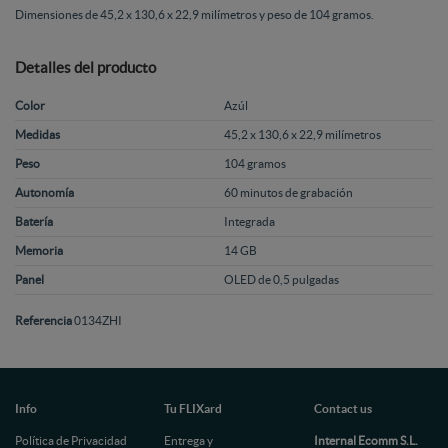
Dimensiones de 45,2 x 130,6 x 22,9 milímetros y peso de 104 gramos.
Detalles del producto
Color
Azúl
Medidas
45,2 x 130,6 x 22,9 milímetros
Peso
104 gramos
Autonomía
60 minutos de grabación
Batería
Integrada
Memoria
14 GB
Panel
OLED de 0,5 pulgadas
Referencia
0134ZHI
Info
Tu FLIXard
Contact us
Política de Privacidad
Entrega y
Internal Ecomm S.L.