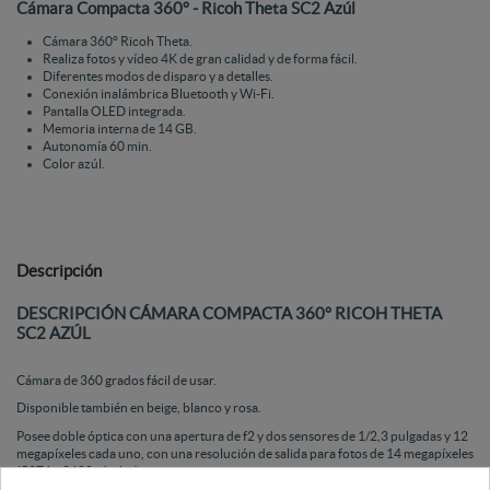
Cámara Compacta 360° - Ricoh Theta SC2 Azúl
Cámara 360° Ricoh Theta.
Realiza fotos y vídeo 4K de gran calidad y de forma fácil.
Diferentes modos de disparo y a detalles.
Conexión inalámbrica Bluetooth y Wi-Fi.
Pantalla OLED integrada.
Memoria interna de 14 GB.
Autonomía 60 min.
Color azúl.
Descripción
DESCRIPCIÓN CÁMARA COMPACTA 360° RICOH THETA
SC2 AZÚL
Cámara de 360 grados fácil de usar.
Disponible también en beige, blanco y rosa.
Posee doble óptica con una apertura de f2 y dos sensores de 1/2,3 pulgadas y 12
megapíxeles cada uno, con una resolución de salida para fotos de 14 megapíxeles
(5376 x 2688 píxeles)