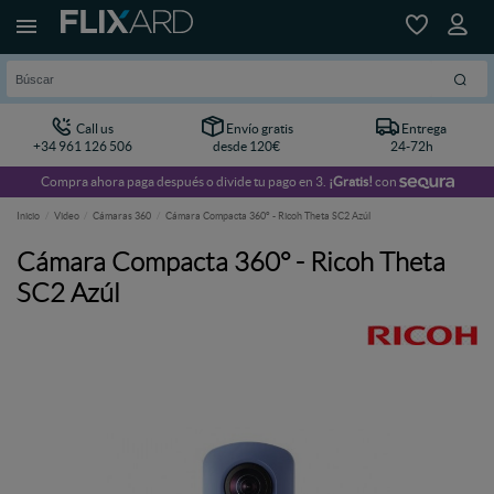
Call us
Envío gratis
Entrega
+34 961 126 506
desde 120€
24-72h
Compra ahora paga después o divide tu pago en 3.
¡Gratis!
con
Inicio
Video
Cámaras 360
Cámara Compacta 360° - Ricoh Theta SC2 Azúl
Cámara Compacta 360° - Ricoh Theta
SC2 Azúl