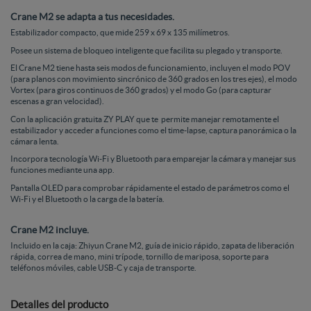
Crane M2 se adapta a tus necesidades.
Estabilizador compacto, que mide 259 x 69 x 135 milímetros.
Posee un sistema de bloqueo inteligente que facilita su plegado y transporte.
El Crane M2 tiene hasta seis modos de funcionamiento, incluyen el modo POV
(para planos con movimiento sincrónico de 360 grados en los tres ejes), el modo
Vortex (para giros continuos de 360 grados) y el modo Go (para capturar
escenas a gran velocidad).
Con la aplicación gratuita ZY PLAY que te permite manejar remotamente el
estabilizador y acceder a funciones como el time-lapse, captura panorámica o la
cámara lenta.
Incorpora tecnología Wi-Fi y Bluetooth para emparejar la cámara y manejar sus
funciones mediante una app.
Pantalla OLED para comprobar rápidamente el estado de parámetros como el
Wi-Fi y el Bluetooth o la carga de la batería.
Crane M2 incluye.
Incluido en la caja: Zhiyun Crane M2, guía de inicio rápido, zapata de liberación
rápida, correa de mano, mini trípode, tornillo de mariposa, soporte para
teléfonos móviles, cable USB-C y caja de transporte.
Detalles del producto