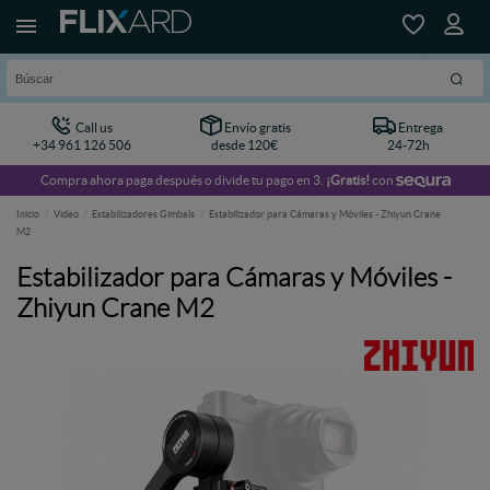
Call us
Envío gratis
Entrega
+34 961 126 506
desde 120€
24-72h
Compra ahora paga después o divide tu pago en 3.
¡Gratis!
con
Inicio
Video
Estabilizadores Gimbals
Estabilizador para Cámaras y Móviles - Zhiyun Crane
M2
Estabilizador para Cámaras y Móviles -
Zhiyun Crane M2