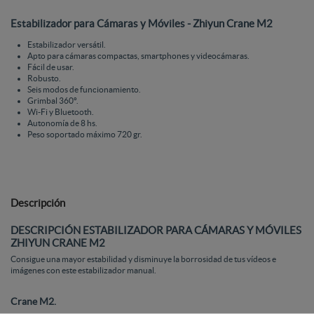
Estabilizador para Cámaras y Móviles - Zhiyun Crane M2
Estabilizador versátil.
Apto para cámaras compactas, smartphones y videocámaras.
Fácil de usar.
Robusto.
Seis modos de funcionamiento.
Grimbal 360º.
Wi-Fi y Bluetooth.
Autonomía de 8 hs.
Peso soportado máximo 720 gr.
Descripción
DESCRIPCIÓN ESTABILIZADOR PARA CÁMARAS Y MÓVILES
ZHIYUN CRANE M2
Consigue una mayor estabilidad y disminuye la borrosidad de tus vídeos e
imágenes con este estabilizador manual.
Crane M2.