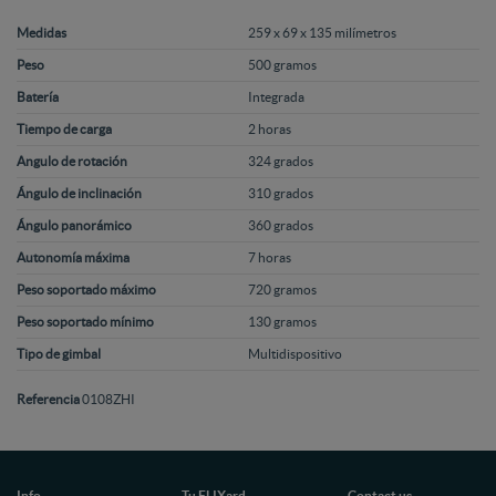
Medidas
259 x 69 x 135 milímetros
Peso
500 gramos
Batería
Integrada
Tiempo de carga
2 horas
Angulo de rotación
324 grados
Ángulo de inclinación
310 grados
Ángulo panorámico
360 grados
Autonomía máxima
7 horas
Peso soportado máximo
720 gramos
Peso soportado mínimo
130 gramos
Tipo de gimbal
Multidispositivo
Referencia
0108ZHI
Info
Tu FLIXard
Contact us