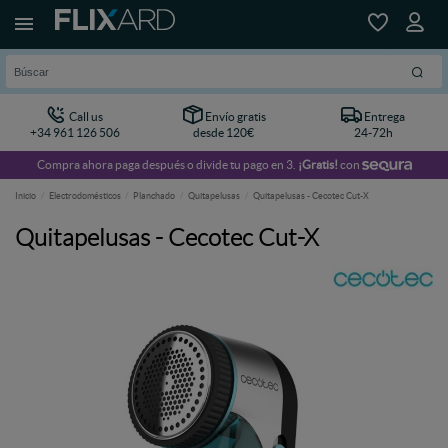
Call us
Envío gratis
Entrega
+34 961 126 506
desde 120€
24-72h
Compra ahora paga después o divide tu pago en 3.
¡Gratis!
con
Inicio
Electrodomésticos
Planchado
Quitapelusas
Quitapelusas - Cecotec Cut-X
Quitapelusas - Cecotec Cut-X