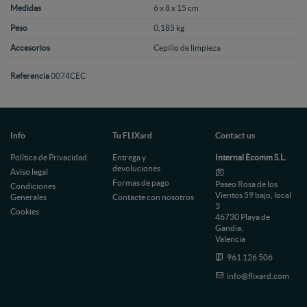
Medidas
6 x 8 x 15 cm
Peso
0,185 kg
Accesorios
Cepillo de limpieza
Referencia
0074CEC
Info
Tu FLIXard
Contact us
Política de Privacidad
Entrega y
Internal Ecomm S.L.
devoluciones
Aviso legal
Formas de pago
Paseo Rosa de los
Condiciones
Vientos 59 bajo, local
Generales
Contacte con nosotros
3
Cookies
46730 Playa de
Gandia,
Valencia
961 126 506
info@flixard.com