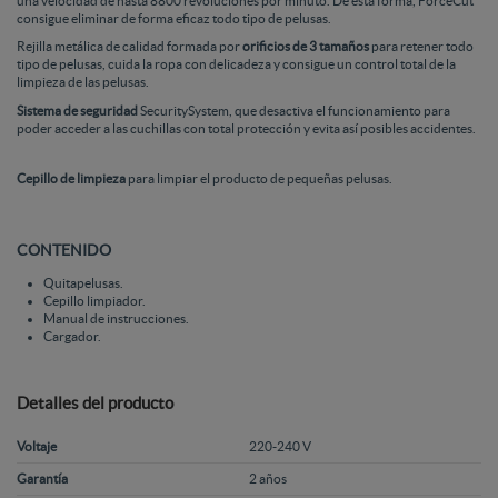
una velocidad de hasta 8800 revoluciones por minuto. De esta forma, ForceCut
consigue eliminar de forma eficaz todo tipo de pelusas.
Rejilla metálica de calidad formada por
orificios de 3 tamaños
para retener todo
tipo de pelusas, cuida la ropa con delicadeza y consigue un control total de la
limpieza de las pelusas.
Sistema de seguridad
SecuritySystem, que desactiva el funcionamiento para
poder acceder a las cuchillas con total protección y evita así posibles accidentes.
Cepillo de limpieza
para limpiar el producto de pequeñas pelusas.
CONTENIDO
Quitapelusas.
Cepillo limpiador.
Manual de instrucciones.
Cargador.
Detalles del producto
Voltaje
220-240 V
Garantía
2 años