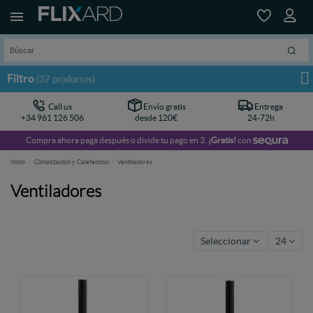
Filtro
(37 productos)
Call us
Envío gratis
Entrega
+34 961 126 506
desde 120€
24-72h
Compra ahora paga después o divide tu pago en 3.
¡Gratis!
con
Inicio
Climatización y Calefacción
Ventiladores
Ventiladores
Seleccionar
24