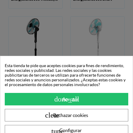
Esta tienda te pide que aceptes cookies para fines de rendimiento,
redes sociales y publicidad. Las redes sociales y las cookies
Cecotec
Cecotec
publicitarias de terceros se utilizan para ofrecerte funciones de
Ventilador de pie - Cecotec
Ventilador de pie - Cecotec
redes sociales y anuncios personalizados. ¿Aceptas estas cookies y
EnergySilence 530 Power
EnergySilence 530 Power
el procesamiento de datos personales involucrados?
Connected Black
Connected White
done_all
Aceptar
clear
Rechazar cookies
tune
Configurar