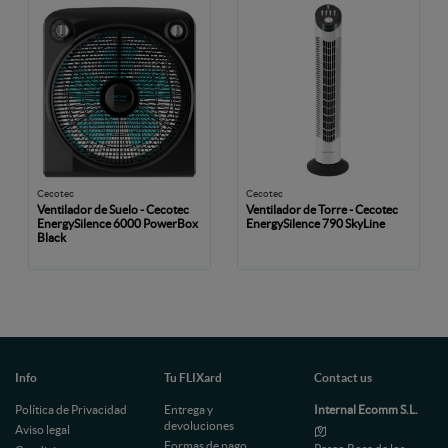
Cecotec
Cecotec
Ventilador de Suelo - Cecotec
Ventilador de Torre - Cecotec
EnergySilence 6000 PowerBox
EnergySilence 790 SkyLine
Black
Info
Tu FLIXard
Contact us
Política de Privacidad
Entrega y
Internal Ecomm S.L.
devoluciones
Aviso legal
Formas de pago